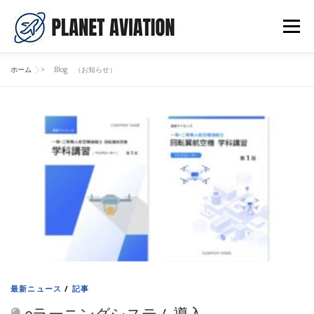
コ
ン
メニュー
テ
ン
ツ
ホーム
>
Blog （お知らせ）
へ
ご挨拶
料金表
講習申し込み
お問い合わせ
ス
キ
ッ
B
プ
BLOG （お知らせ）
ドローンライセンスについて
l
o
g
（
お
最新ニュース
/
記事
知
eラーニングシステム導入