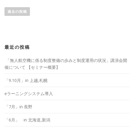
投
稿
過去の投稿
ナ
ビ
ゲ
ー
最近の投稿
シ
ョ
「無人航空機に係る制度整備の歩みと制度運用の状況」講演会開
ン
催について 【セミナー概要】
「9.10月」in 上越,札幌
eラーニングシステム導入
「7月」in 長野
「6月」 in 北海道,新潟