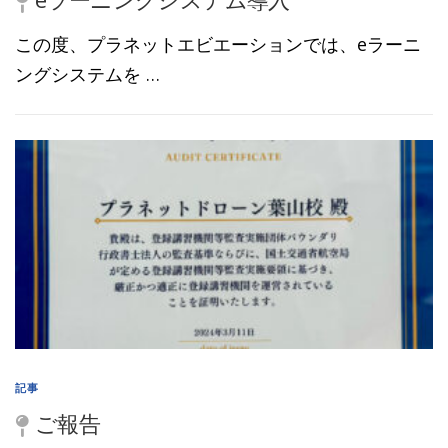
ら
この度、プラネットエビエーションでは、eラーニ
せ
ングシステムを …
）
記事
ご報告