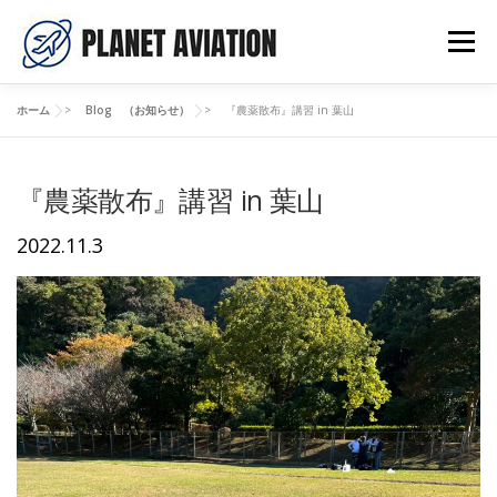
コ
ン
メニュー
テ
ン
ツ
ホーム
>
Blog （お知らせ）
>
『農薬散布』講習 in 葉山
へ
ご挨拶
料金表
講習申し込み
お問い合わせ
ス
キ
ッ
『農薬散布』講習 in 葉山
プ
BLOG （お知らせ）
ドローンライセンスについて
2022.11.3