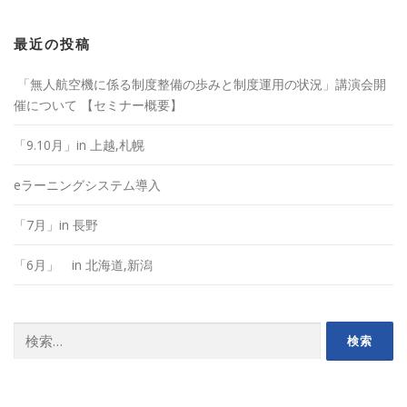
最近の投稿
「無人航空機に係る制度整備の歩みと制度運用の状況」講演会開
催について 【セミナー概要】
「9.10月」in 上越,札幌
eラーニングシステム導入
「7月」in 長野
「6月」 in 北海道,新潟
検
索: