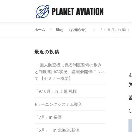
コ
ン
テ
ン
ホーム
>
Blog （お知らせ）
>
「４.５月」in 葉山
ツ
へ
ス
キ
最近の投稿
ッ
プ
「無人航空機に係る制度整備の歩み
と制度運用の状況」講演会開催につい
て 【セミナー概要】
「9.10月」in 上越,札幌
eラーニングシステム導入
「7月」in 長野
「6月」 in 北海道,新潟